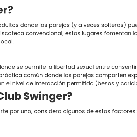
er?
dultos donde las parejas (y a veces solteros) pu
discoteca convencional, estos lugares fomentan la
ocal.
 donde se permite la libertad sexual entre consent
 práctica común donde las parejas comparten expe
n el nivel de interacción permitido (besos y caric
 Club Swinger?
irte por uno, considera algunos de estos factores: